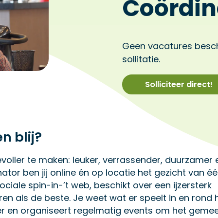
Coördin
Geen vacatures besc
sollitatie.
Solliciteer direct!
n blij?
oller te maken: leuker, verrassender, duurzamer 
tor ben jij online én op locatie het gezicht van é
ciale spin-in-’t web, beschikt over een ijzersterk
n als de beste. Je weet wat er speelt in en rond 
 en organiseert regelmatig events om het geme