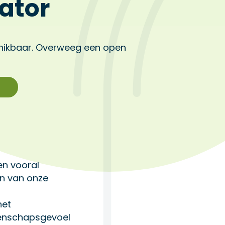
ator
hikbaar. Overweeg een open
en vooral
én van onze
het
enschapsgevoel