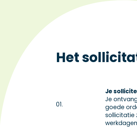
Het sollicit
Je sollicit
Je ontvangt
01.
goede orde
sollicitati
werkdagen