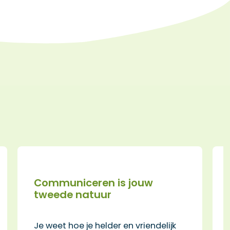
Communiceren is jouw
P
tweede natuur
H
Je weet hoe je helder en vriendelijk
o