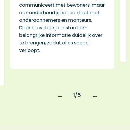
communiceert met bewoners, maar
e
ook onderhoud jij het contact met
p
onderaannemers en monteurs.
p
Daarnaast ben je in staat om
u
belangrijke informatie duidelijk over
k
te brengen, zodat alles soepel
v
verloopt.
2/5